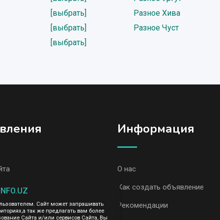
[выбрать]
Разное Хива
[выбрать]
Разное Чуст
[выбрать]
вления
Информация
йта
О нас
вления, Ходжейли
Как создать объявление
INFO.UZ
ользователем. Сайт может запрашивать
вления AvizInfo
Рекомендации
иториях,а так же предлагать вам более
вание Сайта и/или сервисов Сайта, Вы