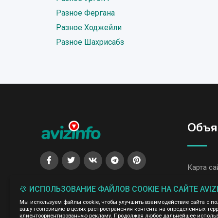
Разное Фергана
Разное Ходжейли
Разное Шахрисабз
Объя
Карта са
Все объя
🍪 ИСПОЛЬЗОВАНИЕ ФАЙЛОВ COOKIE НА САЙТЕ AVIZ
Мы используем файлы cookie, чтобы улучшить взаимодействие сайта с п
Все объя
вашу геопозицию в целях распространения контента на определенных терр
клиентоориентированную рекламу. Продолжая любое дальнейшее использо