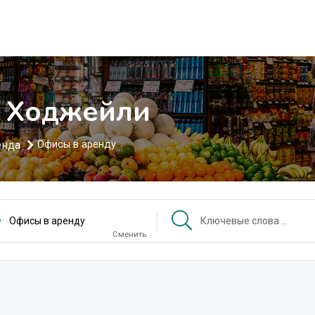
в Ходжейли
енда
Офисы в аренду
Офисы в аренду
Сменить