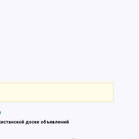
и
кистанской доске объявлений
.