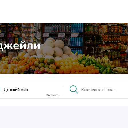
оджейли
Детский мир
Сменить