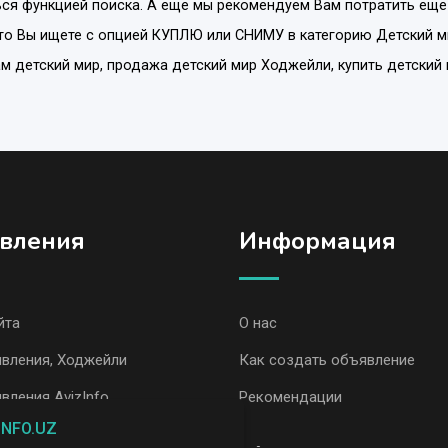
ся функцией поиска. А еще мы рекомендуем Вам потратить еще
то Вы ищете с опцией
КУПЛЮ или СНИМУ
в категорию
Детский м
дам детский мир, продажа детский мир Ходжейли, купить детский
вления
Информация
йта
О нас
вления, Ходжейли
Как создать объявление
вления AvizInfo
Рекомендации
INFO.UZ