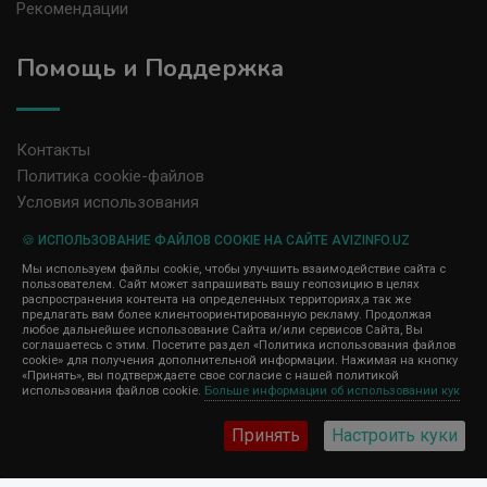
Рекомендации
Помощь и Поддержка
Контакты
Политика cookie-файлов
Условия использования
🍪 ИСПОЛЬЗОВАНИЕ ФАЙЛОВ COOKIE НА САЙТЕ AVIZINFO.UZ
Администрация сайта AvizInfo.uz не несет ответственность за
Мы используем файлы cookie, чтобы улучшить взаимодействие сайта с
содержание размещенных объявлений.
пользователем. Сайт может запрашивать вашу геопозицию в целях
Мы ценим конфиденциальность наших пользователей. Мы не
распространения контента на определенных территориях,а так же
передаем и не продаем личную информацию зарегистрированных
предлагать вам более клиентоориентированную рекламу. Продолжая
пользователей AvizInfo.uz третьим лицам. Мы не отвечаем за
любое дальнейшее использование Сайта и/или сервисов Сайта, Вы
правила конфиденциальности сайтов на которые ссылается
соглашаетесь с этим. Посетите раздел «Политика использования файлов
AvizInfo.uz. На некоторых страницах нашего сайта представлена
cookie» для получения дополнительной информации. Нажимая на кнопку
реклама Google Adsense Advertising Network. Чтобы узнать
«Принять», вы подтверждаете свое согласие с нашей политикой
нажмите тут
использования файлов cookie.
Больше информации об использовании кук
подробней о правилах конфиденциальности Google
.
Принять
Настроить куки